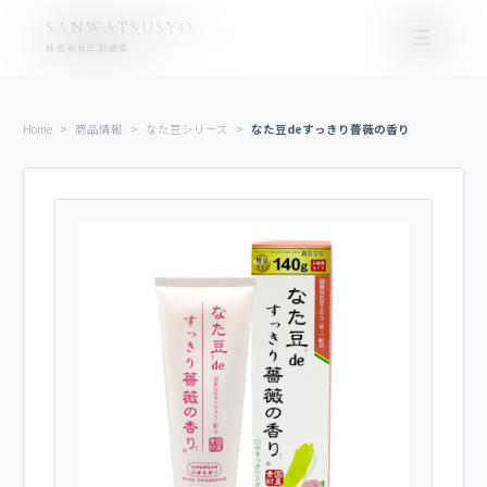
コ
ナ
SANWATSUSYO
ン
ビ
株式会社三和通商
テ
ゲ
ン
ー
ツ
シ
Home
>
商品情報
>
なた豆シリーズ
>
なた豆deすっきり薔薇の香り
に
ョ
移
ン
動
に
移
動