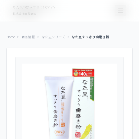
コ
ナ
SANWATSUSYO
ン
ビ
株式会社三和通商
テ
ゲ
ン
ー
ツ
シ
Home
>
商品情報
>
なた豆シリーズ
>
なた豆すっきり歯磨き粉
に
ョ
移
ン
動
に
移
動