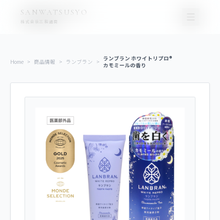
コ
ナ
SANWATSUSYO
ン
ビ
株式会社三和通商
テ
ゲ
ン
ー
ツ
シ
ランブラン ホワイトリプロ®
Home
>
商品情報
>
ランブラン
>
カモミールの香り
に
ョ
移
ン
動
に
移
動