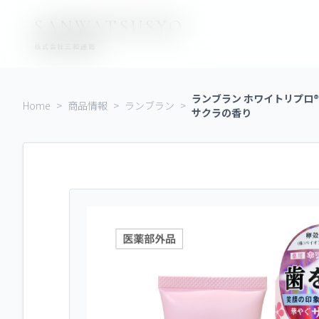
コ
ナ
SANWATSUSYO
ン
ビ
テ
ゲ
株式会社三和通商
ン
ー
ツ
シ
ランブラン ホワイトリプロ®
Home
>
商品情報
>
ランブラン
>
に
ョ
サクラの香り
移
ン
動
に
移
動