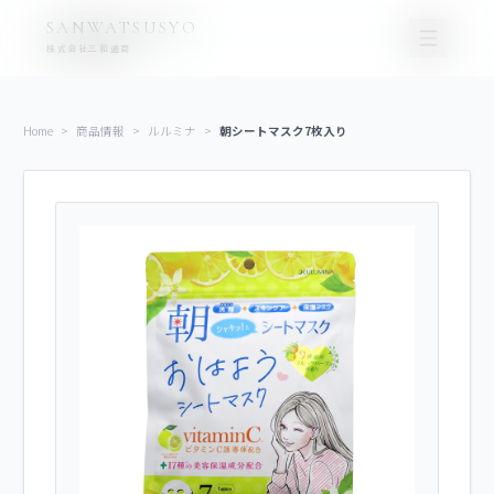
コ
ナ
SANWATSUSYO
ン
ビ
株式会社三和通商
テ
ゲ
ン
ー
ツ
シ
Home
>
商品情報
>
ルルミナ
>
朝シートマスク7枚入り
に
ョ
移
ン
動
に
移
動