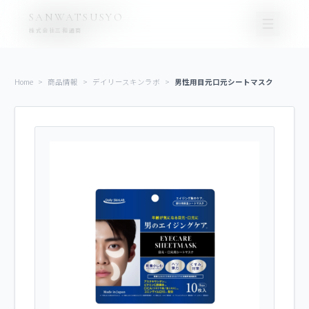
コ
ナ
SANWATSUSYO
ン
ビ
株式会社三和通商
テ
ゲ
ン
ー
ツ
シ
Home
>
商品情報
>
デイリースキンラボ
>
男性用目元口元シートマスク
に
ョ
移
ン
動
に
移
動